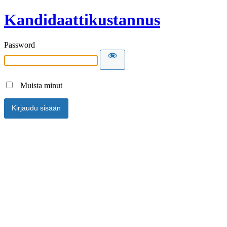
Kandidaattikustannus
Password
Muista minut