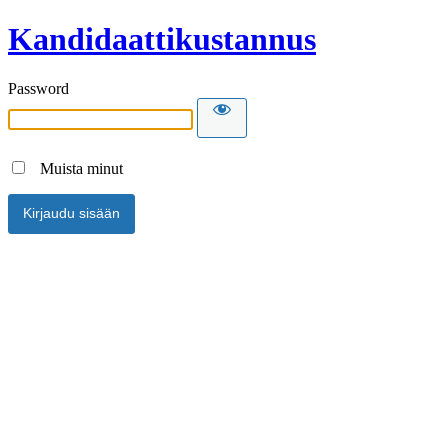
Kandidaattikustannus
Password
Muista minut