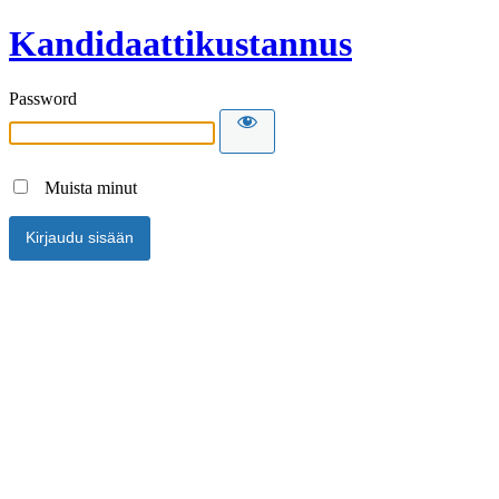
Kandidaattikustannus
Password
Muista minut