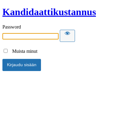
Kandidaattikustannus
Password
Muista minut