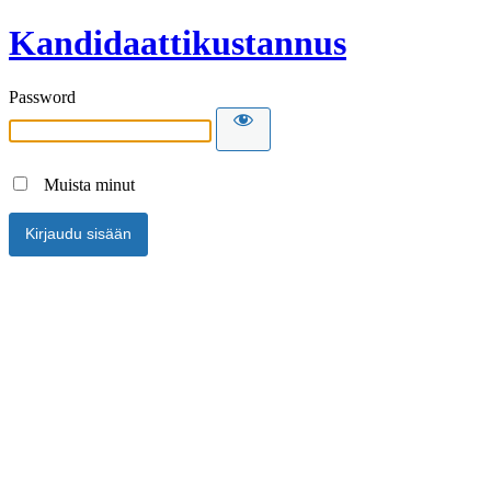
Kandidaattikustannus
Password
Muista minut