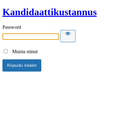
Kandidaattikustannus
Password
Muista minut