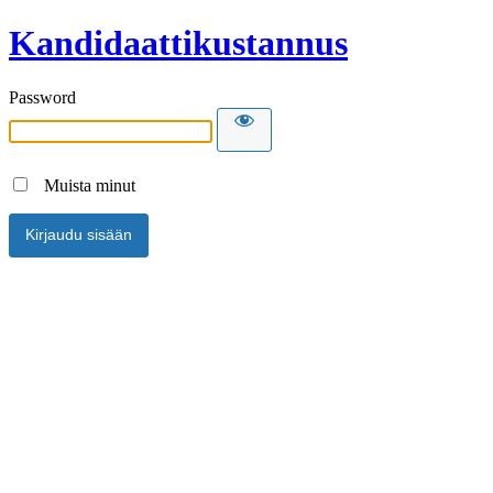
Kandidaattikustannus
Password
Muista minut