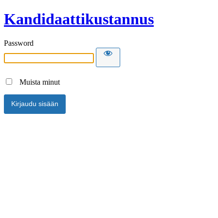
Kandidaattikustannus
Password
Muista minut