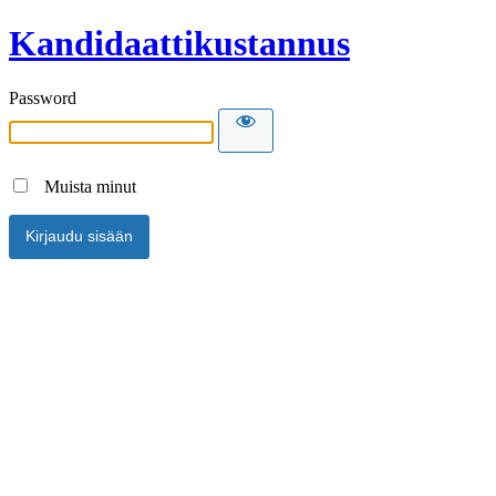
Kandidaattikustannus
Password
Muista minut