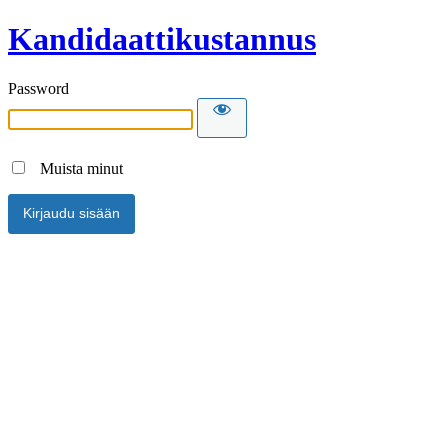
Kandidaattikustannus
Password
Muista minut