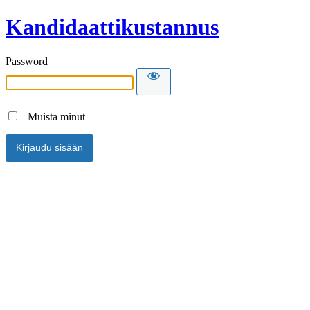
Kandidaattikustannus
Password
Muista minut