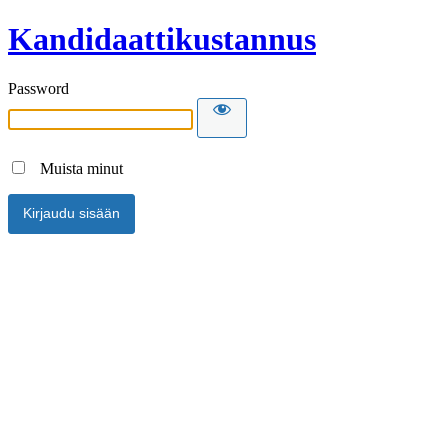
Kandidaattikustannus
Password
Muista minut