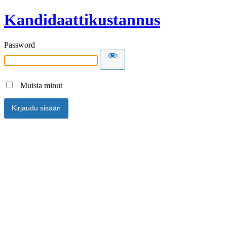
Kandidaattikustannus
Password
Muista minut