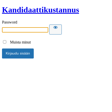
Kandidaattikustannus
Password
Muista minut