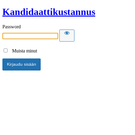
Kandidaattikustannus
Password
Muista minut