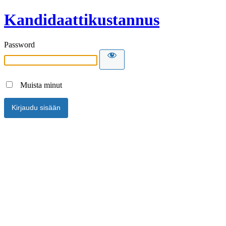
Kandidaattikustannus
Password
Muista minut