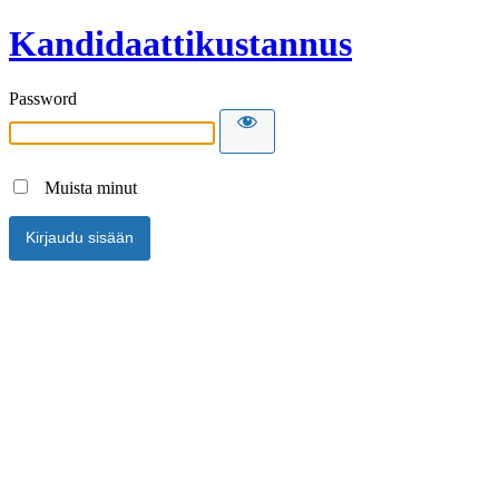
Kandidaattikustannus
Password
Muista minut