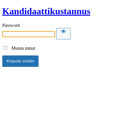
Kandidaattikustannus
Password
Muista minut