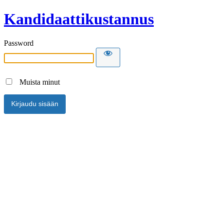
Kandidaattikustannus
Password
Muista minut