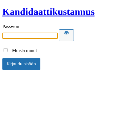
Kandidaattikustannus
Password
Muista minut